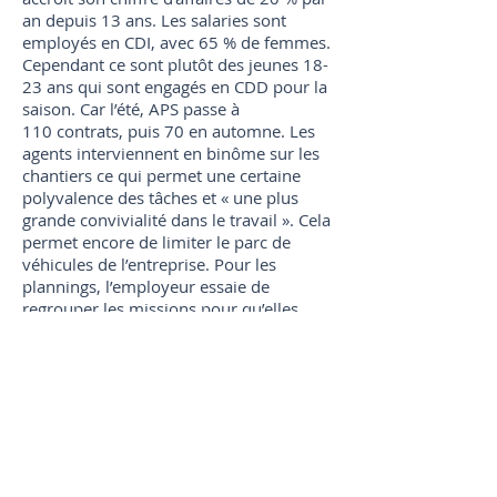
an depuis 13 ans. Les salaries sont
employés en CDI, avec 65 % de femmes.
Cependant ce sont plutôt des jeunes 18-
23 ans qui sont engagés en CDD pour la
saison. Car l’été, APS passe à
110 contrats, puis 70 en automne. Les
agents interviennent en binôme sur les
chantiers ce qui permet une certaine
polyvalence des tâches et « une plus
grande convivialité dans le travail ». Cela
permet encore de limiter le parc de
véhicules de l’entreprise. Pour les
plannings, l’employeur essaie de
regrouper les missions pour qu’elles
s’enchaînent, évitant ainsi les journées à
trous avec du ménage très tôt le matin,
quelques heures le midi et d’autres en
soirée.
Tendance écolo et Airbnb
« De nos jours, 98 % des produits de
lavage sont biodégradables. Avant,
quand on traitait les mousses rouges en